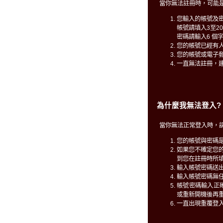
當你無法註冊時，可能
您輸入的帳號及
帳號請填入3至2
密碼請輸入6 個
您的帳號已經有
您的帳號或電子
一直無法註冊，
為什麼我無法登入?
當你無法正常登入時，
您的帳號與密碼
如果您不確定您
到您在註冊時所填
輸入帳號密碼送
輸入帳號密碼無
帳號密碼輸入正確仍無
或重新開機後再
一直出現重覆登