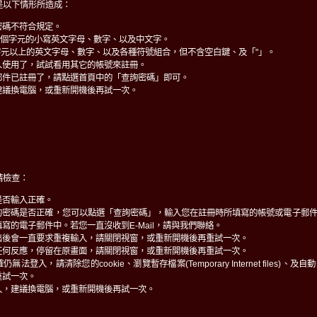
是以下情形所造成：
密碼不符合規定。
0個字元的小寫英文字母、數字、以及中文字。
字元以上的英文字母、數字、以及各種符號組合，但不含空白鍵、及「"」。
人使用了，試試看用其它的帳號來註冊。
郵件已註冊了，請點選首頁中的「查詢密碼」即可。
建議換電腦，或重新開機後再試一次。
請檢查：
是否輸入正確。
的密碼是否正確，您可以點選「查詢密碼」，輸入您在註冊時所填寫的帳號或電子郵
寫的電子郵件中。若您一直沒收到E-Mail，請與我們聯絡。
出後會一直要求重複輸入，請關閉視窗，或重新開機後再重試一次。
任何反應，停留在原畫面，請關閉視窗，或重新開機後再重試一次。
法登入，請清除您的cookie、瀏覽暫存檔案(Temporary Internet files)
重試一次。
入，建議換電腦，或重新開機後再試一次。