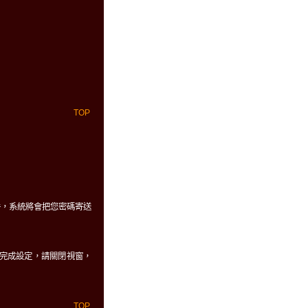
TOP
件，系統將會把您密碼寄送
、及自動完成設定，請關閉視窗，
TOP